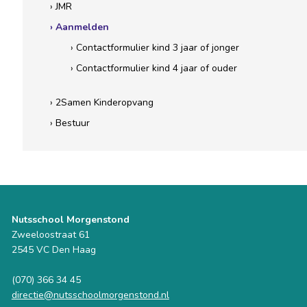
› JMR
› Aanmelden
› Contactformulier kind 3 jaar of jonger
› Contactformulier kind 4 jaar of ouder
› 2Samen Kinderopvang
› Bestuur
Nutsschool Morgenstond
Zweeloostraat 61
2545 VC Den Haag
(070) 366 34 45
directie@nutsschoolmorgenstond.nl